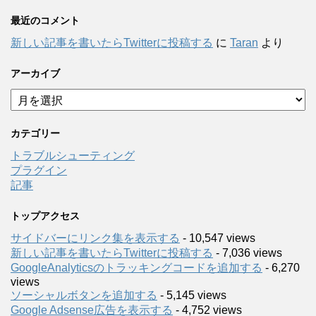
最近のコメント
新しい記事を書いたらTwitterに投稿する
に
Taran
より
アーカイブ
ア
ー
カ
カテゴリー
イ
ブ
トラブルシューティング
プラグイン
記事
トップアクセス
サイドバーにリンク集を表示する
- 10,547 views
新しい記事を書いたらTwitterに投稿する
- 7,036 views
GoogleAnalyticsのトラッキングコードを追加する
- 6,270
views
ソーシャルボタンを追加する
- 5,145 views
Google Adsense広告を表示する
- 4,752 views