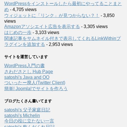
WordPressをインストールしたら最初にやってることまと
め
- 4,705 views
ウィジェットに「リンク」が見つからない？！
- 3,850
views
Amazonアソシエイト広告を表示する
- 3,305 views
はじめの一歩
- 3,103 views
関連記事をサムネイル付きで表示してくれるLinkWithinプ
ラグインを追加する
- 2,953 views
サイトを運営しています
WordPress入門の書
さわださとし Hub Page
satoshi's Java and OO
ついったー廃人(Twitter Client)
簡単! Joomla!でサイトを作ろう
ブログたくさん書いてます
satoshi's 父子家庭日記
satoshi's Michelin
今日の役に立たない一言
satoshi's 飲んだくれ日記