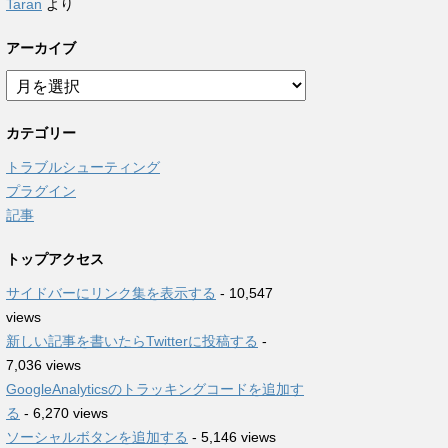
Taran
より
アーカイブ
ア
ー
カ
カテゴリー
イ
ブ
トラブルシューティング
プラグイン
記事
トップアクセス
サイドバーにリンク集を表示する
- 10,547
views
新しい記事を書いたらTwitterに投稿する
-
7,036 views
GoogleAnalyticsのトラッキングコードを追加す
る
- 6,270 views
ソーシャルボタンを追加する
- 5,146 views